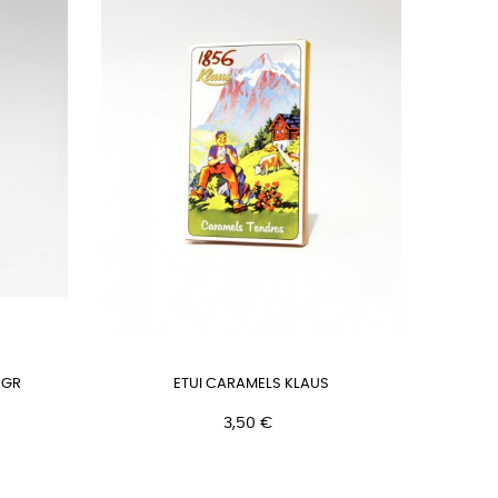
 GR
ETUI CARAMELS KLAUS
Prix
3,50 €