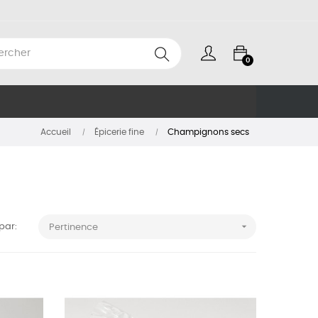
0
Accueil
Épicerie fine
Champignons secs

 par:
Pertinence