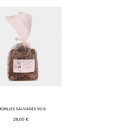
ORILLES SAUVAGES 50 G
Prix
28,00 €