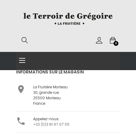
0
Basculer
☰
la
navigation
INFORMATIONS SUR LE MAGASIN

La Fruitière Morteau
30, grande rue
25500 Morteau
France

Appelez-nous:
+33 (0)3 81 67 07 05