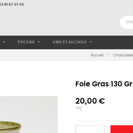
3 81 67 07 05
ÉPICERIE
VINS ET ALCOOLS
Accueil
Charcuterie
Foie Gras 130 G
20,00 €
TTC