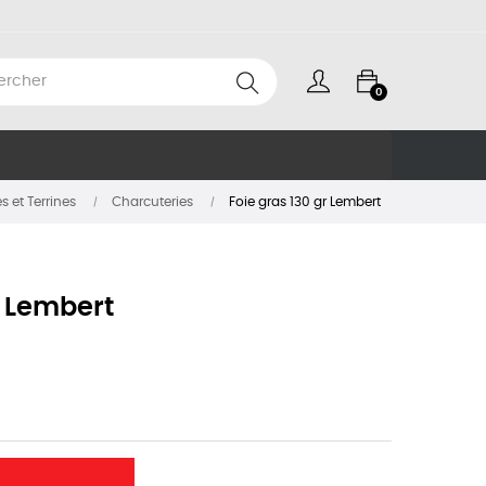
0
s et Terrines
Charcuteries
Foie gras 130 gr Lembert
r Lembert